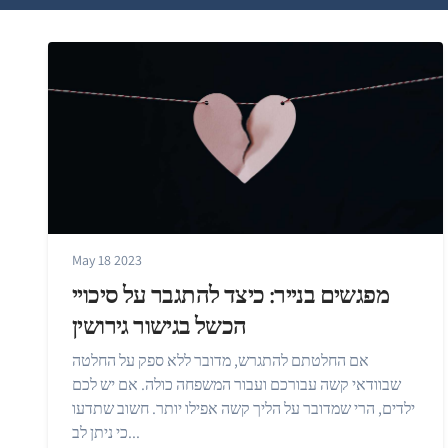
May 18 2023
מפגשים בנייר: כיצד להתגבר על סיכויי
הכשל בגישור גירושין
אם החלטתם להתגרש, מדובר ללא ספק על החלטה
שבוודאי קשה עבורכם ועבור המשפחה כולה. אם יש לכם
ילדים, הרי שמדובר על הליך קשה אפילו יותר. חשוב שתדעו
כי ניתן לב...