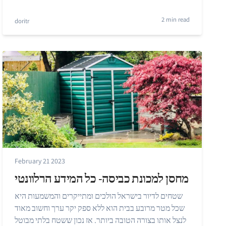
2 min read
doritr
February 21 2023
מחסן למכונת כביסה- כל המידע הרלוונטי
שטחים לדיור בישראל הולכים ומתייקרים והמשמעות היא
שכל מטר מרובע בבית הוא ללא ספק יקר ערך וחשוב מאוד
לנצל אותו בצורה הטובה ביותר. אז נכון ששטח בלתי מבוטל